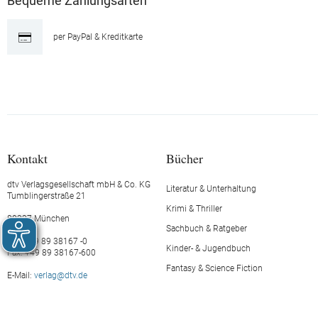
Bequeme Zahlungsarten
per PayPal & Kreditkarte
Kontakt
Bücher
dtv Verlagsgesellschaft mbH & Co. KG
Literatur & Unterhaltung
Tumblingerstraße 21
Krimi & Thriller
80337 München
Sachbuch & Ratgeber
Tel.: +49 89 38167 -0
Kinder- & Jugendbuch
Fax: +49 89 38167-600
Fantasy & Science Fiction
E-Mail:
verlag@dtv.de