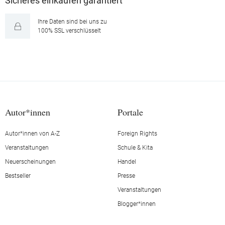
Sicheres einkaufen garantiert
Ihre Daten sind bei uns zu
100% SSL verschlüsselt
Autor*innen
Portale
Autor*innen von A-Z
Foreign Rights
Veranstaltungen
Schule & Kita
Neuerscheinungen
Handel
Bestseller
Presse
Veranstaltungen
Blogger*innen