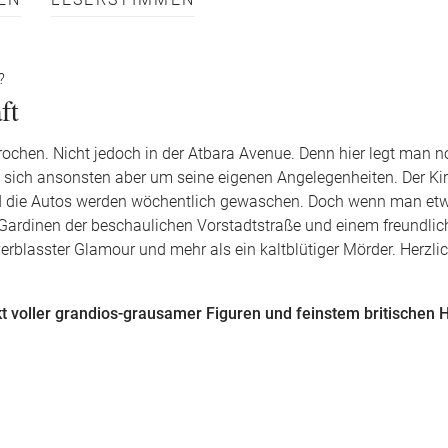
EN
LESERSTIMMEN
?
ft
rochen. Nicht jedoch in der Atbara Avenue. Denn hier legt man n
 sich ansonsten aber um seine eigenen Angelegenheiten. Der K
und die Autos werden wöchentlich gewaschen. Doch wenn man et
n Gardinen der beschaulichen Vorstadtstraße und einem freundli
verblasster Glamour und mehr als ein kaltblütiger Mörder. Herzl
t voller grandios-grausamer Figuren und feinstem britischen