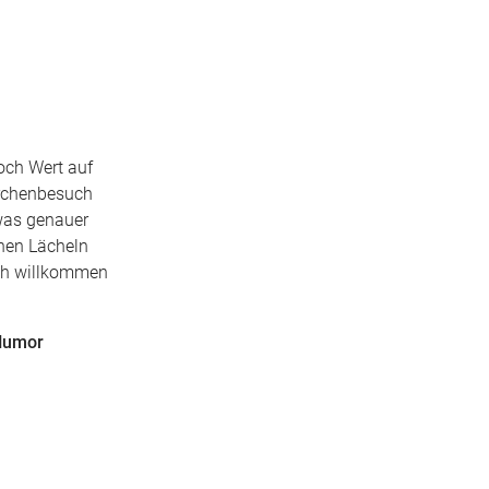
och Wert auf
irchenbesuch
was genauer
chen Lächeln
ich willkommen
 Humor