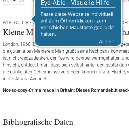
DETAILS
AUTOR*INNEN
PRESSEMATERIALI
WIE GUT KENNEN SIE IHRE NACHBARN WIRKLICH
Kleine Morde erhalten die Nachbarscha
London, 1968. Die Ära der Miniröcke und der Beatles ist angeb
die guten alten Manieren: Man grüßt seine Nachbarn, kümmert
ist nicht wegzudenken, der Tee wird penibel warmgehalten 
hinsieht, entdeckt man, dass sich selbst hinter den gestärkte
die dunkelsten Geheimnisse verbergen können: uralte Flüche, 
in der Atbara Avenue!
Not-so-cosy-Crime made in Britain: Dieses Romandebüt steck
Bibliografische Daten