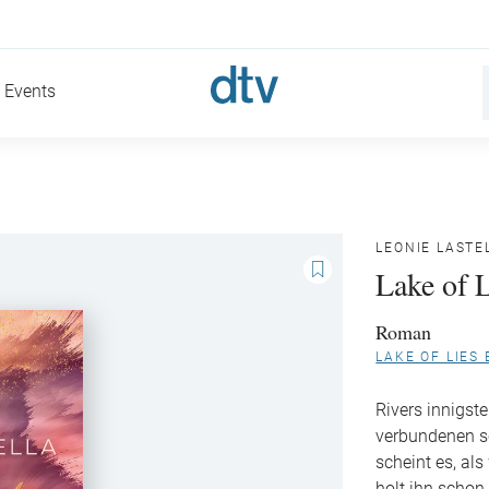
Events
LEONIE LASTE
Lake of 
Roman
LAKE OF LIES
Rivers innigst
verbundenen sc
scheint es, al