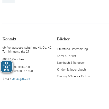
Kontakt
Bücher
dtv Verlagsgesellschaft mbH & Co. KG
Literatur & Unterhaltung
Tumblingerstraße 21
Krimi & Thriller
80337 München
Sachbuch & Ratgeber
Tel.: +49 89 38167 -0
Kinder- & Jugendbuch
Fax: +49 89 38167-600
Fantasy & Science Fiction
E-Mail:
verlag@dtv.de