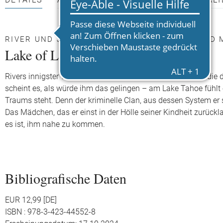
DETAILS
AUTOR*INNEN
PRESSEMATERIALI
RIVER UND JUNE – ZWISCHEN ANZIEHUNG UND 
Lake of Lies – Found
Rivers innigster Wunsch war es immer seine Kindheit und die 
scheint es, als würde ihm das gelingen – am Lake Tahoe fühlt e
Traums steht. Denn der kriminelle Clan, aus dessen System er 
Das Mädchen, das er einst in der Hölle seiner Kindheit zurückl
es ist, ihm nahe zu kommen.
Bibliografische Daten
EUR 12,99 [DE]
ISBN : 978-3-423-44552-8