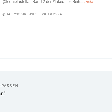
@leonielastella ! Band 2 der #lakeoflies Reih
...
mehr
@HAPPYBOOKLOVE20, 28.10.2024
RPASSEN
en!