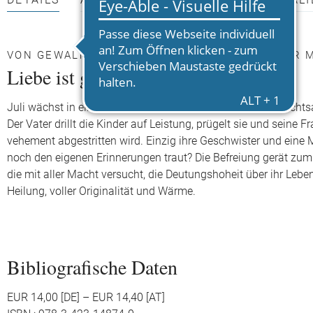
DETAILS
AUTOR*INNEN
PRESSEMATERIALI
VON GEWALT, VON ZÄRTLICHKEIT UND VON DER 
Liebe ist gewaltig
Juli wächst in einer Vorzeigefamilie auf: Die Eltern sind Rechts
Der Vater drillt die Kinder auf Leistung, prügelt sie und seine Fr
vehement abgestritten wird. Einzig ihre Geschwister und eine
noch den eigenen Erinnerungen traut? Die Befreiung gerät zum F
die mit aller Macht versucht, die Deutungshoheit über ihr Leb
Heilung, voller Originalität und Wärme.
Bibliografische Daten
EUR 14,00 [DE] – EUR 14,40 [AT]