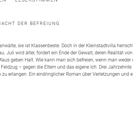
EN
LESERSTIMMEN
MACHT DER BEFREIUNG
anwälte, sie ist Klassenbeste. Doch in der Kleinstadtvilla herrsc
au. Juli wird älter, fordert ein Ende der Gewalt, deren Realität vo
 Maus geben Halt. Wie kann man sich befreien, wenn man weder 
eldzug – gegen die Eltern und das eigene Ich. Drei Jahrzehnte f
en zu erlangen. Ein eindringlicher Roman über Verletzungen und 