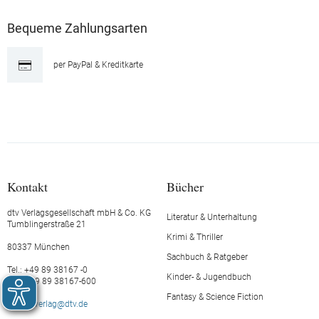
Bequeme Zahlungsarten
per PayPal & Kreditkarte
Kontakt
Bücher
dtv Verlagsgesellschaft mbH & Co. KG
Literatur & Unterhaltung
Tumblingerstraße 21
Krimi & Thriller
80337 München
Sachbuch & Ratgeber
Tel.: +49 89 38167 -0
Kinder- & Jugendbuch
Fax: +49 89 38167-600
Fantasy & Science Fiction
E-Mail:
verlag@dtv.de