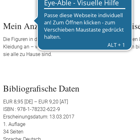
Mein Anziehpuppen-Stickerbuch: Reis
Die Figuren in diesem Buch kommen aus ganz verschiedenen Län
Kleidung an – von seidenen Saris für eine Hochzeit in Indien
sie alle zu Hause sind.
Bibliografische Daten
EUR 8,95 [DE] – EUR 9,20 [AT]
ISBN : 978-1-78232-622-9
Erscheinungsdatum: 13.03.2017
1. Auflage
34 Seiten
Sprache: Deutsch