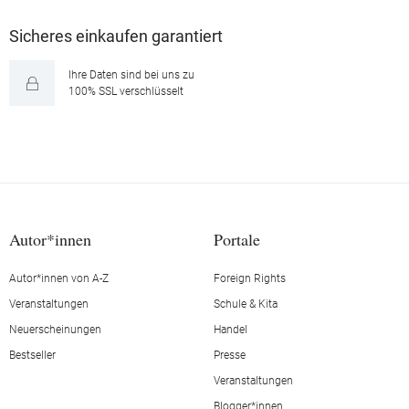
Sicheres einkaufen garantiert
Ihre Daten sind bei uns zu
100% SSL verschlüsselt
Autor*innen
Portale
Autor*innen von A-Z
Foreign Rights
Veranstaltungen
Schule & Kita
Neuerscheinungen
Handel
Bestseller
Presse
Veranstaltungen
Blogger*innen