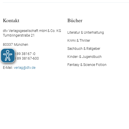
Kontakt
Bücher
dtv Verlagsgesellschaft mbH & Co. KG
Literatur & Unterhaltung
Tumblingerstraße 21
Krimi & Thriller
80337 München
Sachbuch & Ratgeber
Tel.: +49 89 38167 -0
Kinder- & Jugendbuch
Fax: +49 89 38167-600
Fantasy & Science Fiction
E-Mail:
verlag@dtv.de