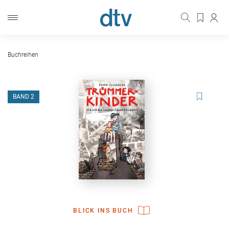
Buchreihen
BAND 2
BLICK INS BUCH