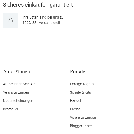
Sicheres einkaufen garantiert
Ihre Daten sind bei uns zu
100% SSL verschlüsselt
Autor*innen
Portale
Autor*innen von A-Z
Foreign Rights
Veranstaltungen
Schule & Kita
Neuerscheinungen
Handel
Bestseller
Presse
Veranstaltungen
Blogger*innen