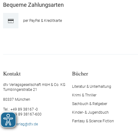
Bequeme Zahlungsarten
per PayPal & Kreditkarte
Kontakt
Bücher
dtv Verlagsgesellschaft mbH & Co. KG
Literatur & Unterhaltung
Tumblingerstraße 21
Krimi & Thriller
80337 München
Sachbuch & Ratgeber
Tel.: +49 89 38167 -0
Kinder- & Jugendbuch
Fax: +49 89 38167-600
Fantasy & Science Fiction
E-Mail:
verlag@dtv.de