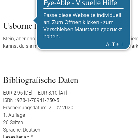
Usborne Minis - Naturführer: Vögel
Klein, aber oho: In diesem bilderreichen Büchlein lernst du vi
kannst du sie mit 60 Stickern in der Beobachtungstabelle mar
Bibliografische Daten
EUR 2,95 [DE] – EUR 3,10 [AT]
ISBN : 978-1-78941-250-5
Erscheinungsdatum: 21.02.2020
1. Auflage
26 Seiten
Sprache: Deutsch
Lesealter ab 6