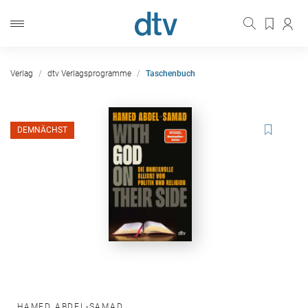
Verlag
dtv Verlagsprogramme
Taschenbuch
DEMNÄCHST
HAMED ABDEL-SAMAD