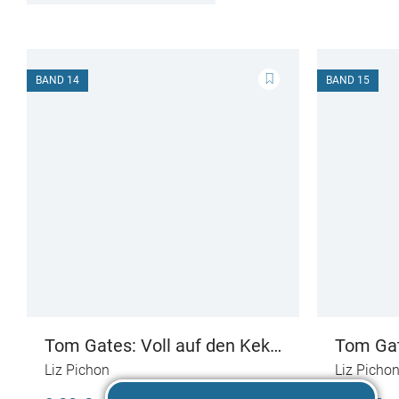
BAND 14
BAND 15
Tom Gates: Voll auf den Keks
Tom Gat
(Gekrümelt wird immer)
Welches
Liz Pichon
Liz Picho