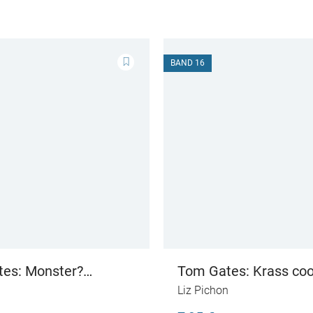
BAND 16
es: Monster?
Tom Gates: Krass coo
 Monster?
Kritzelzeug
n
Liz Pichon