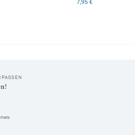
7,95 €
RPASSEN
en!
traits