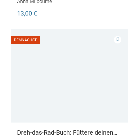
Dino
Anna Milbourne
13,00 €
DEMNÄCHST
Dreh-das-Rad-Buch: Füttere deinen