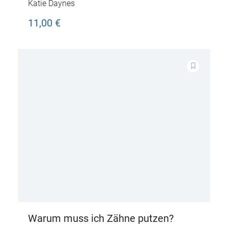
dem Popo?
Katie Daynes
11,00 €
Warum muss ich Zähne putzen?