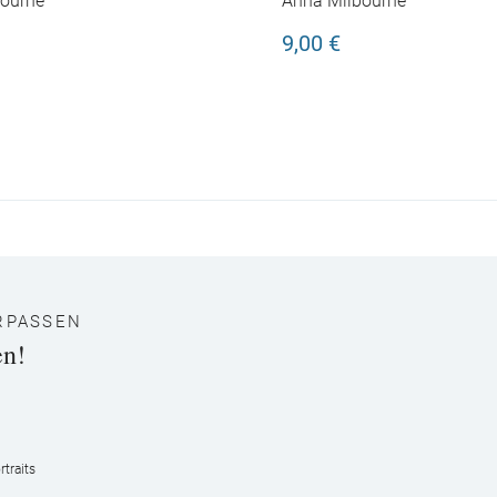
ourne
Anna Milbourne
Häschen unterwegs
9,00 €
RPASSEN
en!
traits