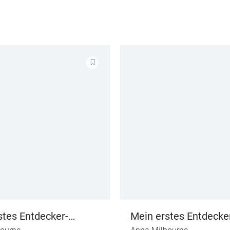
stes Entdecker-
Mein erstes Entdecke
buch: Kleine Biene im
Klappenbuch: Kleines