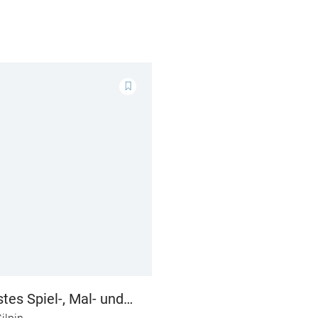
tes Spiel-, Mal- und
h: Im Weltraum