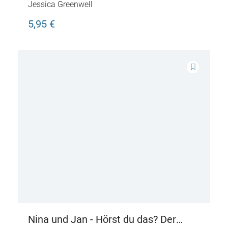
Stickerbuch: Abenteuer auf dem
Jessica Greenwell
Bauernhof
5,95 €
Nina und Jan - Hörst du das? Der