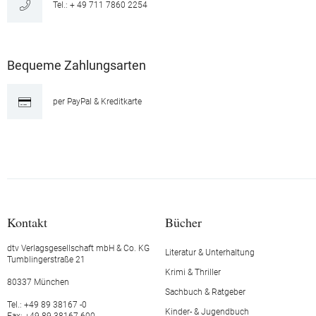
Tel.: + 49 711 7860 2254
Bequeme Zahlungsarten
per PayPal & Kreditkarte
Kontakt
Bücher
dtv Verlagsgesellschaft mbH & Co. KG
Literatur & Unterhaltung
Tumblingerstraße 21
Krimi & Thriller
80337 München
Sachbuch & Ratgeber
Tel.: +49 89 38167 -0
Kinder- & Jugendbuch