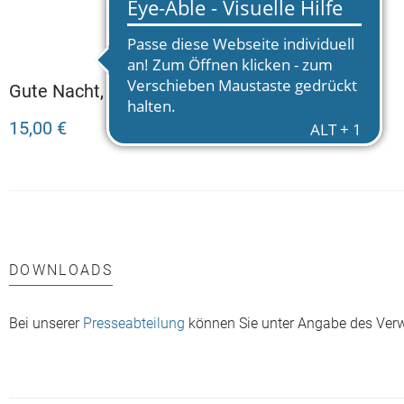
Gute Nacht, Opa Schlau
– 10
15,00 €
Flunkergeschichten
zum Vorlesen und
Staunen
DOWNLOADS
Bei unserer
Presseabteilung
können Sie unter Angabe des Ver