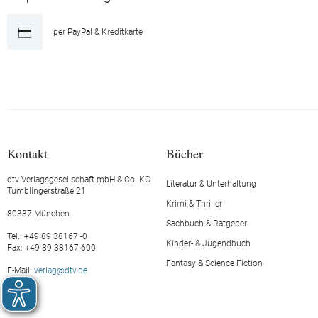
per PayPal & Kreditkarte
Kontakt
Bücher
dtv Verlagsgesellschaft mbH & Co. KG
Literatur & Unterhaltung
Tumblingerstraße 21
Krimi & Thriller
80337 München
Sachbuch & Ratgeber
Tel.: +49 89 38167 -0
Kinder- & Jugendbuch
Fax: +49 89 38167-600
Fantasy & Science Fiction
E-Mail:
verlag@dtv.de