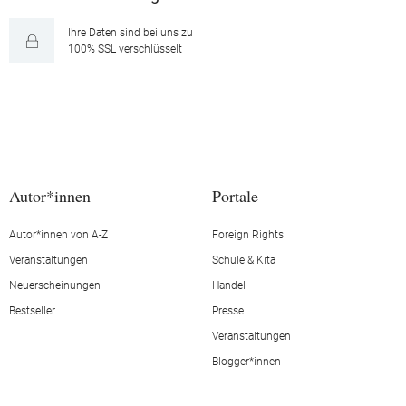
Ihre Daten sind bei uns zu
100% SSL verschlüsselt
Autor*innen
Portale
Autor*innen von A-Z
Foreign Rights
Veranstaltungen
Schule & Kita
Neuerscheinungen
Handel
Bestseller
Presse
Veranstaltungen
Blogger*innen