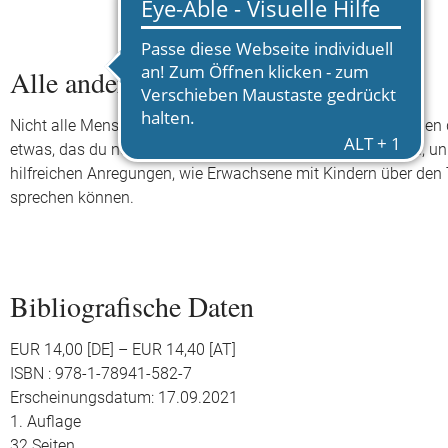
Alle anders - Das sind wir!
Nicht alle Menschen sehen gleich aus und nicht alle spreche
etwas, das du noch nie gesehen hast. Ist das richtig so? Ja, unb
hilfreichen Anregungen, wie Erwachsene mit Kindern über den 
sprechen können.
Bibliografische Daten
EUR 14,00 [DE] – EUR 14,40 [AT]
ISBN : 978-1-78941-582-7
Erscheinungsdatum: 17.09.2021
1. Auflage
32 Seiten