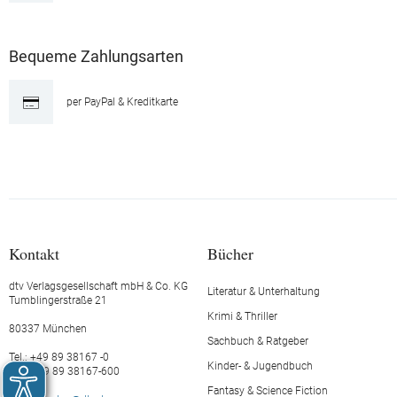
Bequeme Zahlungsarten
per PayPal & Kreditkarte
Kontakt
Bücher
dtv Verlagsgesellschaft mbH & Co. KG
Literatur & Unterhaltung
Tumblingerstraße 21
Krimi & Thriller
80337 München
Sachbuch & Ratgeber
Tel.: +49 89 38167 -0
Kinder- & Jugendbuch
Fax: +49 89 38167-600
Fantasy & Science Fiction