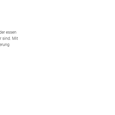
der essen
r sind. Mit
ierung