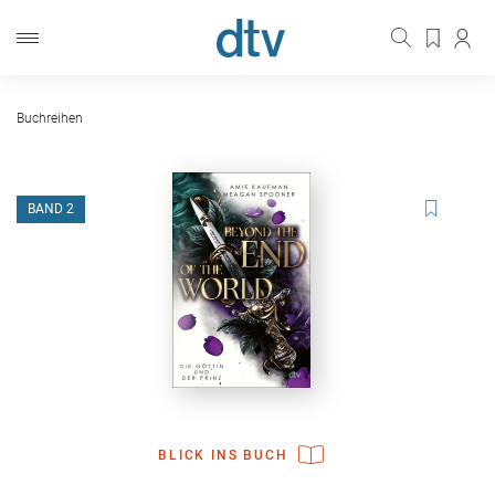
Buchreihen
BAND 2
BLICK INS BUCH