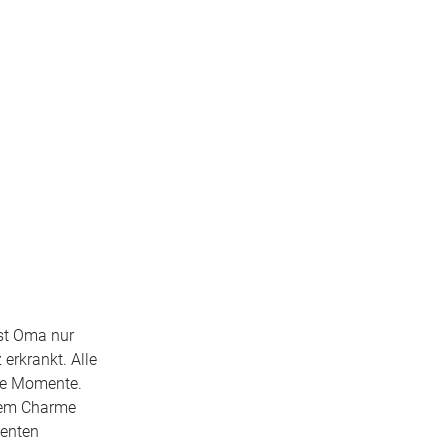
Ist Oma nur
erkrankt. Alle
öne Momente.
hrem Charme
menten