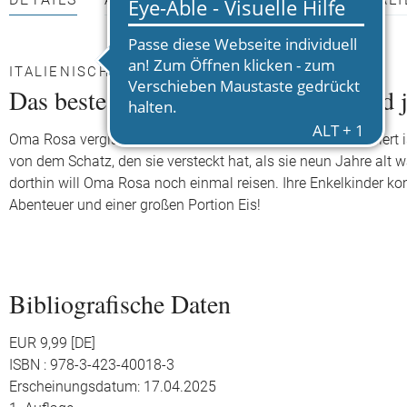
DETAILS
AUTOR*INNEN
PRESSEMATERIALI
ITALIENISCHES ABENTEUER MIT OMA
Das beste Versteck des Sommers (und 
Oma Rosa vergisst immer häufiger, was gerade eben passiert ist.
von dem Schatz, den sie versteckt hat, als sie neun Jahre alt 
dorthin will Oma Rosa noch einmal reisen. Ihre Enkelkinder k
Abenteuer und einer großen Portion Eis!
Bibliografische Daten
EUR 9,99 [DE]
ISBN : 978-3-423-40018-3
Erscheinungsdatum: 17.04.2025