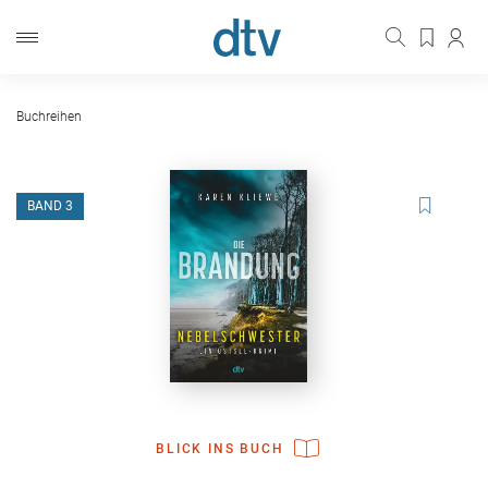
Buchreihen
BAND 3
BLICK INS BUCH