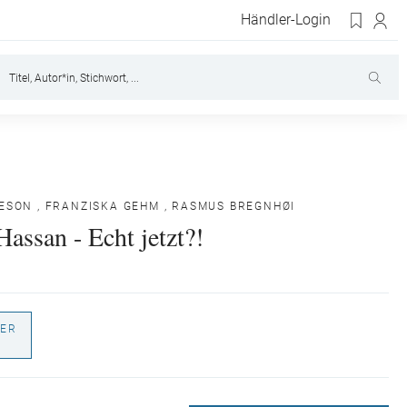
Händler-Login
KESON
,
FRANZISKA GEHM
,
RASMUS BREGNHØI
assan - Echt jetzt?!
ER
€