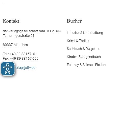
Kontakt
Bücher
dtv Verlagsgesellschaft mbH & Co. KG
Literatur & Unterhaltung
Tumblingerstraße 21
Krimi & Thriller
80337 München
Sachbuch & Ratgeber
Tel.: +49 89 38167 -0
Kinder- & Jugendbuch
Fax: +49 89 38167-600
Fantasy & Science Fiction
E-Mail:
verlag@dtv.de