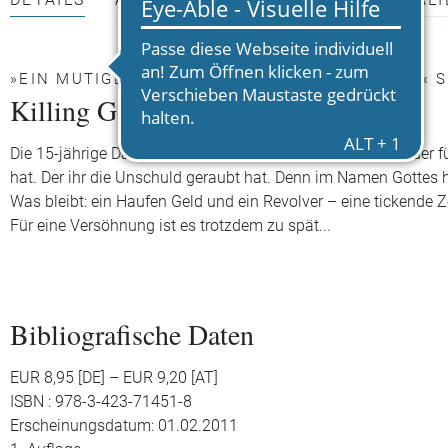
DETAILS
AUTOR*INNEN
PRESSEMATERIALI
»EIN MUTIGES, AUSSERGEWÖHNLICHES BUCH.« S
Killing God
Die 15-jährige Dawn will nur eins: Gott töten. Diesen Gott, der
hat. Der ihr die Unschuld geraubt hat. Denn im Namen Gottes h
Was bleibt: ein Haufen Geld und ein Revolver – eine tickende
Für eine Versöhnung ist es trotzdem zu spät...
Bibliografische Daten
EUR 8,95 [DE] – EUR 9,20 [AT]
ISBN : 978-3-423-71451-8
Erscheinungsdatum: 01.02.2011