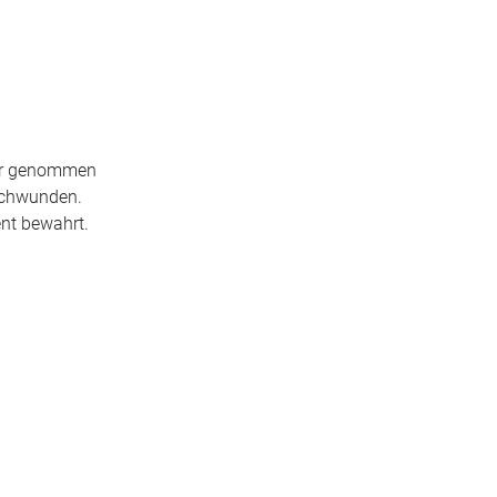
ater genommen
rschwunden.
ent bewahrt.