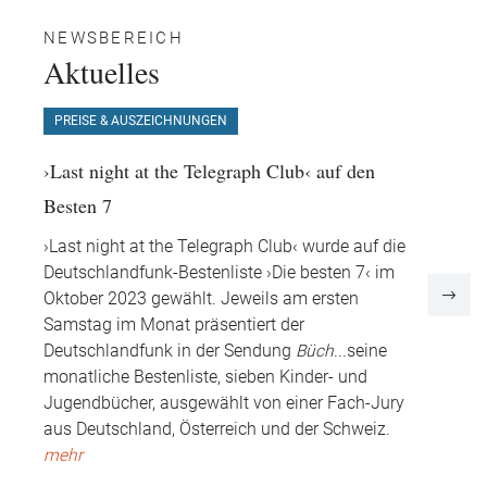
NEWSBEREICH
Aktuelles
PREISE & AUSZEICHNUNGEN
PRE
›Last night at the Telegraph Club‹ auf den
›Las
Besten 7
Juge
nd
›Last night at the Telegraph Club‹ wurde auf die
Die 
Deutschlandfunk-Bestenliste ›Die besten 7‹ im
Jugen
ch
Oktober 2023 gewählt. Jeweils am ersten
Tele
Samstag im Monat präsentiert der
des 
Deutschlandfunk in der Sendung
Büch
...
seine
monatliche Bestenliste, sieben Kinder- und
10.0
Jugendbücher, ausgewählt von einer Fach-Jury
aus Deutschland, Österreich und der Schweiz.
mehr