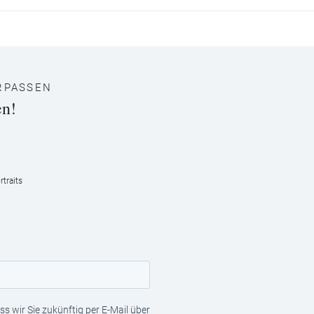
RPASSEN
en!
traits
s wir Sie zukünftig per E-Mail über