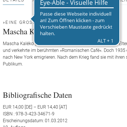
DETAILS
AUTOR*INNEN
PRESSEMATERIALI
»EINE GROSSE BIOGRAFIE.« DER SPIEGEL
Mascha Kaléko
Mascha Kaléko (1907 - 1975) wurde als Tochter jüdischer Elter
und verkehrte im berühmten »Romanischen Café«. Doch 1935 
nach New York emigrieren. Nach dem Krieg fand sie mit ihren s
Publikum.
Bibliografische Daten
EUR 14,00 [DE] – EUR 14,40 [AT]
ISBN : 978-3-423-34671-9
Erscheinungsdatum: 01.03.2012