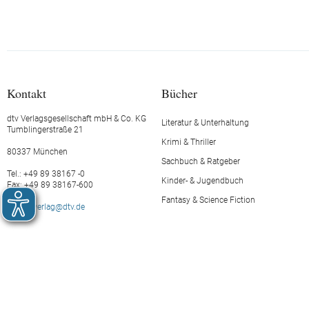
Kontakt
Bücher
dtv Verlagsgesellschaft mbH & Co. KG
Literatur & Unterhaltung
Tumblingerstraße 21
Krimi & Thriller
80337 München
Sachbuch & Ratgeber
Tel.: +49 89 38167 -0
Kinder- & Jugendbuch
Fax: +49 89 38167-600
Fantasy & Science Fiction
E-Mail:
verlag@dtv.de