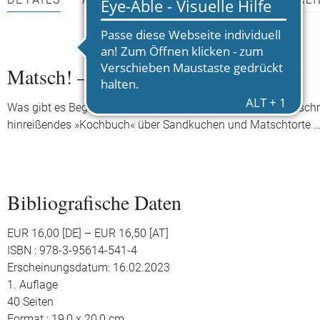
DETAILS
AUTOR*INNEN
PRESSEMATERIALI
Matsch! – Das Backbuch
Was gibt es Beglückenderes für Kinder, als sich die Hände s
hinreißendes »Kochbuch« über Sandkuchen und Matschtorte 
Bibliografische Daten
EUR 16,00 [DE] – EUR 16,50 [AT]
ISBN : 978-3-95614-541-4
Erscheinungsdatum: 16.02.2023
1. Auflage
40 Seiten
Format : 19,0 x 20,0 cm