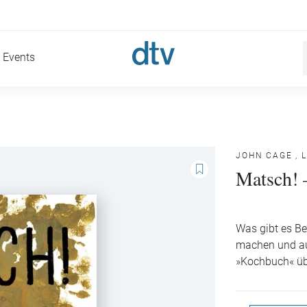
Events
JOHN CAGE
,
Matsch! 
Was gibt es Be
machen und au
»Kochbuch« üb