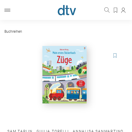
Buchreihen
SAM TAPLIN
,
GIULIA TORELLI
,
ANNALISA SANMARTINO