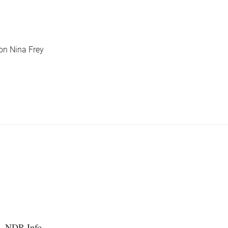
on Nina Frey
NDR Info