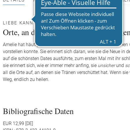
DETAILS
AUTOR*INNEN
PRESSEMATERIALI
LIEBE KANN SO TOXISCH SEIN
Orte, an denen ich geweint habe (wegen
Amelie hat häufig geweint, während sie mit Reese zusammen wa
vorstellen konnte. Sie erinnert sich daran, wie sie die Neue in d
auf die schönsten Dates ausführte, zum ersten Mal mit ihr sc
sie erinnert sich, wie er immer mehr anfing, sie
unsicher
und
sc
all die Orte auf, an denen sie Tränen verschüttet hat. Wenn sie v
Weg, endlich zu heilen.
Bibliografische Daten
EUR 12,99 [DE]