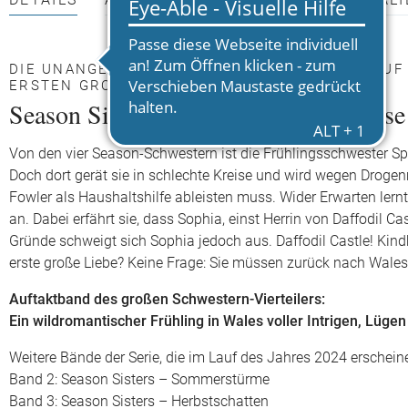
DETAILS
AUTOR*INNEN
PRESSEMATERIALI
DIE UNANGEPASSTE FRÜHLINGSSCHWESTER AUF 
ERSTEN GROSSEN LIEBE
Season Sisters – Frühlingsgeheimnisse
Von den vier Season-Schwestern ist die Frühlingsschwester Sp
Doch dort gerät sie in schlechte Kreise und wird wegen Drogenm
Fowler als Haushaltshilfe ableisten muss. Wider Erwarten lern
an. Dabei erfährt sie, dass Sophia, einst Herrin von Daffodil
Gründe schweigt sich Sophia jedoch aus. Daffodil Castle! Kind
erste große Liebe? Keine Frage: Sie müssen zurück nach Wales
Auftaktband des großen Schwestern-Vierteilers:
Ein wildromantischer Frühling in Wales voller Intrigen, Lüge
Weitere Bände der Serie, die im Lauf des Jahres 2024 erschein
Band 2: Season Sisters – Sommerstürme
Band 3: Season Sisters – Herbstschatten