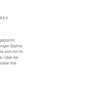
HRER
gebrannt.
ährigen Sophia
t sich mit ihr
e. Über die
owler ihre