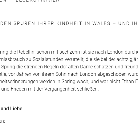
EN
LESERSTIMMEN
DEN SPUREN IHRER KINDHEIT IN WALES – UND I
ring die Rebellin, schon mit sechzehn ist sie nach London durch
issbrauch zu Sozialstunden verurteilt, die sie bei der achtzigj
t Spring die strengen Regeln der alten Dame schätzen und freunde
 Castle, vor Jahren von ihrem Sohn nach London abgeschoben wurd
heitserinnerungen werden in Spring wach, und war nicht Ethan F
 und Frieden mit der Vergangenheit schließen.
n und Liebe
en: