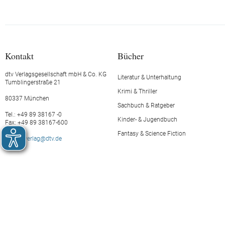
Kontakt
Bücher
dtv Verlagsgesellschaft mbH & Co. KG
Literatur & Unterhaltung
Tumblingerstraße 21
Krimi & Thriller
80337 München
Sachbuch & Ratgeber
Tel.: +49 89 38167 -0
Kinder- & Jugendbuch
Fax: +49 89 38167-600
Fantasy & Science Fiction
E-Mail:
verlag@dtv.de