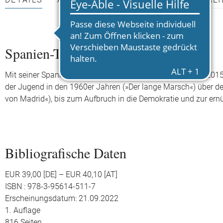
DETAILS
AUTOR*INNEN
PRESSEMATERIALI
Spanien-Trilogie
Mit seiner Spanien-Trilogie spannte Rafael Chirbes (1940-2015
der Jugend in den 1960er Jahren (»Der lange Marsch«) über d
von Madrid«), bis zum Aufbruch in die Demokratie und zur ernü
Bibliografische Daten
EUR 39,00 [DE] – EUR 40,10 [AT]
ISBN : 978-3-95614-511-7
Erscheinungsdatum: 21.09.2022
1. Auflage
816 Seiten