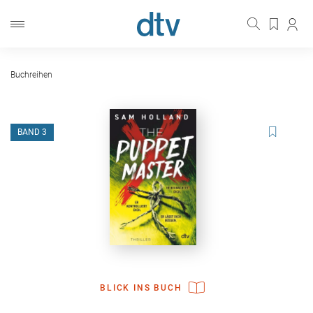
Buchreihen
BAND 3
BLICK INS BUCH