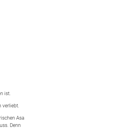
n ist.
 verliebt.
erischen Asa
muss. Denn