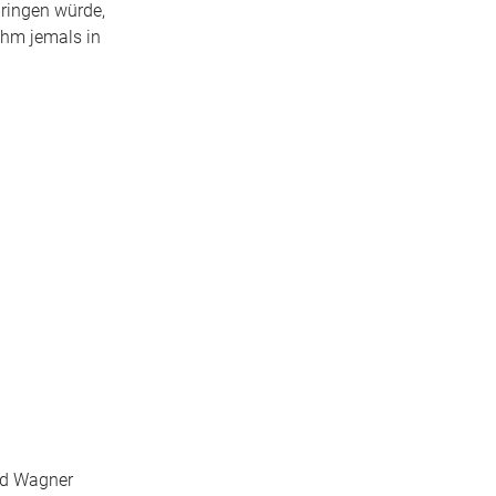
bringen würde,
ihm jemals in
ld Wagner