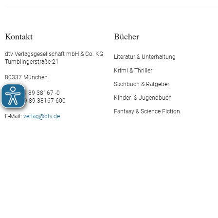
Kontakt
Bücher
dtv Verlagsgesellschaft mbH & Co. KG
Literatur & Unterhaltung
Tumblingerstraße 21
Krimi & Thriller
80337 München
Sachbuch & Ratgeber
Tel.: +49 89 38167 -0
Kinder- & Jugendbuch
Fax: +49 89 38167-600
Fantasy & Science Fiction
E-Mail:
verlag@dtv.de