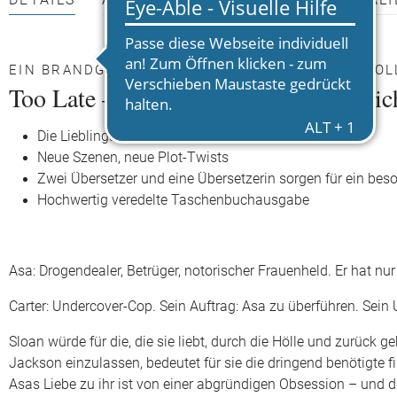
DETAILS
AUTOR*INNEN
PRESSEMATERIALI
EIN BRANDGEFÄHRLICHES DREIECKSSPIEL – CO
Too Late – Wenn Nein sagen zur tödlic
Die Lieblingstextversion der Autorin
Neue Szenen, neue Plot-Twists
Zwei Übersetzer und eine Übersetzerin sorgen für ein bes
Hochwertig veredelte Taschenbuchausgabe
Asa: Drogendealer, Betrüger, notorischer Frauenheld. Er hat nur
Carter: Undercover-Cop. Sein Auftrag: Asa zu überführen. Sein Un
Sloan würde für die, die sie liebt, durch die Hölle und zurück 
Jackson einzulassen, bedeutet für sie die dringend benötigte 
Asas Liebe zu ihr ist von einer abgründigen Obsession – und d