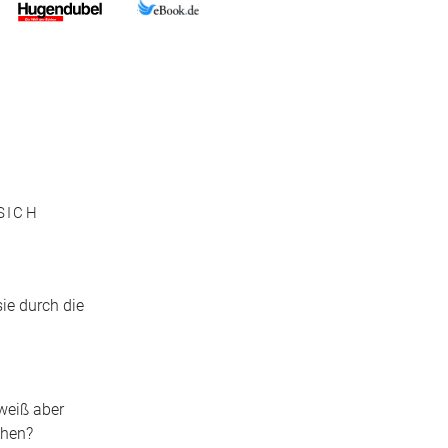
SICH
ie durch die
 weiß aber
ehen?