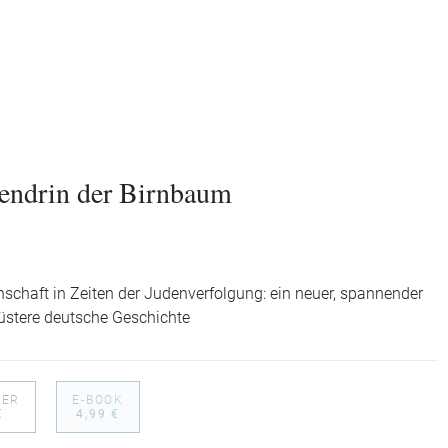
endrin der Birnbaum
schaft in Zeiten der Judenverfolgung: ein neuer, spannender
düstere deutsche Geschichte
VER
E-BOOK
€
4,99 €