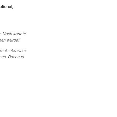
tional,
er. Noch konnte
ennen würde?
mals. Als wäre
men. Oder aus