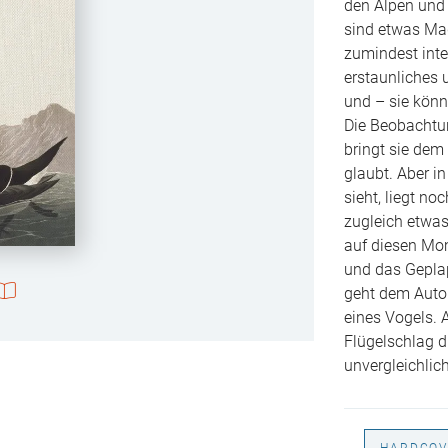
den Alpen und 
sind etwas Ma
zumindest inter
erstaunliches 
und – sie könn
Die Beobachtun
bringt sie dem
glaubt. Aber i
sieht, liegt n
zugleich etwas
auf diesen Mom
und das Gepla
geht dem Autor
eines Vogels. 
Flügelschlag d
unvergleichlic