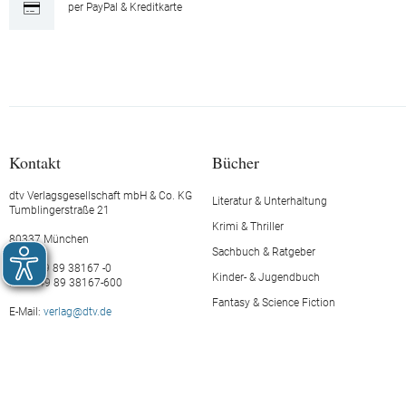
per PayPal & Kreditkarte
Kontakt
Bücher
dtv Verlagsgesellschaft mbH & Co. KG
Literatur & Unterhaltung
Tumblingerstraße 21
Krimi & Thriller
80337 München
Sachbuch & Ratgeber
Tel.: +49 89 38167 -0
Kinder- & Jugendbuch
Fax: +49 89 38167-600
Fantasy & Science Fiction
E-Mail:
verlag@dtv.de