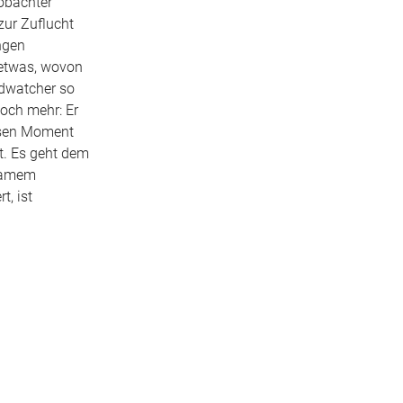
obachter
zur Zuflucht
ngen
 etwas, wovon
rdwatcher so
noch mehr: Er
iesen Moment
t. Es geht dem
gsamem
t, ist