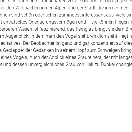
det sich dann den Landschaften zu, die bei uns für den Vogelbe
land, den Wildbächen in den Alpen und der Stadt, die immer mehr 
ihnen sind schön oder sehen zumindest interessant aus, viele si
ht enträtseltes Orientierungsvermögen und – sie können fliegen,
rbaren Wesen ist faszinierend, das Fernglas bringt sie dem Bi
m Augenblick, in dem man den Vogel sieht, wirklich sieht, liegt 
ditatives. Der Beobachter ist ganz und gar konzentriert auf d
das Geplapper der Gedanken in seinem Kopf zum Schweigen bring
 eines Vogels. Auch der Anblick eines Graureihers, der mit lan
t und dessen unvergleichliches Grau von Hell zu Dunkel changier