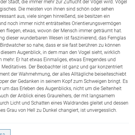
der Stadt, die immer mehr zur Zuflucht der Vögel wird. Vögel
gisches. Die meisten von ihnen sind schön oder sehen
essant aus, viele singen hinreißend, sie besitzen ein
und noch immer nicht enträtseltes Orientierungsvermögen
en fliegen, etwas, wovon der Mensch immer geträumt hat.
g dieser wunderbaren Wesen ist faszinierend, das Fernglas
 Birdwatcher so nahe, dass er sie fast berühren zu können
n diesem Augenblick, in dem man den Vogel sieht, wirklich
och mehr: Er hat etwas Einmaliges, etwas Erregendes und
 Meditatives. Der Beobachter ist ganz und gar konzentriert
ent der Wahrnehmung, der alles Alltägliche beiseiteschiebt
pper der Gedanken in seinem Kopf zum Schweigen bringt. Es
 um das Erleben des Augenblicks, nicht um die Seltenheit
Auch der Anblick eines Graureihers, der mit langsamem
urch Licht und Schatten eines Waldrandes gleitet und dessen
hes Grau von Hell zu Dunkel changiert, ist unvergesslich.