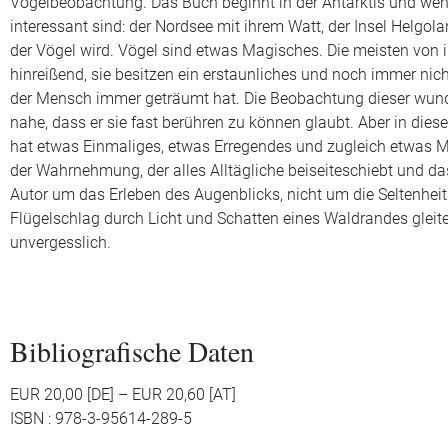
Vogelbeobachtung. Das Buch beginnt in der Antarktis und wen
interessant sind: der Nordsee mit ihrem Watt, der Insel Helgo
der Vögel wird. Vögel sind etwas Magisches. Die meisten von 
hinreißend, sie besitzen ein erstaunliches und noch immer nic
der Mensch immer geträumt hat. Die Beobachtung dieser wunde
nahe, dass er sie fast berühren zu können glaubt. Aber in diese
hat etwas Einmaliges, etwas Erregendes und zugleich etwas Me
der Wahrnehmung, der alles Alltägliche beiseiteschiebt und 
Autor um das Erleben des Augenblicks, nicht um die Seltenheit
Flügelschlag durch Licht und Schatten eines Waldrandes gleite
unvergesslich.
Bibliografische Daten
EUR 20,00 [DE] – EUR 20,60 [AT]
ISBN : 978-3-95614-289-5