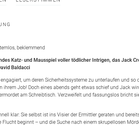
EN
LESERSTIMMEN
HUNG
, atemlos, beklemmend
des Katz- und Mausspiel voller tödlicher Intrigen, das Jack Cr
David Baldacci
gagiert, um deren Sicherheitssysteme zu unterlaufen und so 
n ihrem Job! Doch eines abends geht etwas schief und Jack wird
e ermordet am Schreibtisch. Verzweifelt und fassungslos bricht 
 klar: Sie selbst ist ins Visier der Ermittler geraten und bereits 
elte Flucht beginnt – und die Suche nach einem skrupellosen Mörder