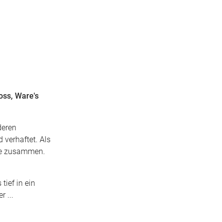
oss, Ware's
deren
 verhaftet. Als
sie zusammen.
tief in ein
 ...