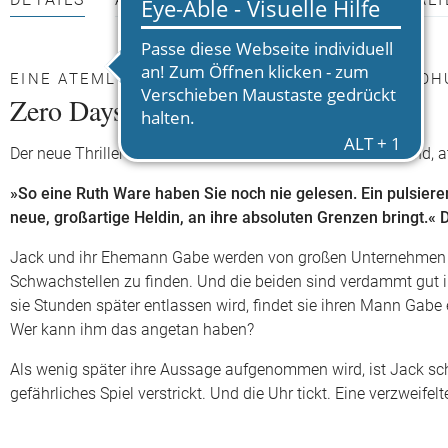
DETAILS
AUTOR*INNEN
PRESSEMATERIALI
EINE ATEMLOSE JAGD – EINE TÖDLICHE BEDRO
Zero Days
Der neue Thriller der Bestsellerautorin Ruth Ware: mitreißend
»So eine Ruth Ware haben Sie noch nie gelesen. Ein pulsieren
neue, großartige Heldin, an ihre absoluten Grenzen bringt.« 
Jack und ihr Ehemann Gabe werden von großen Unternehmen en
Schwachstellen zu finden. Und die beiden sind verdammt gut i
sie Stunden später entlassen wird, findet sie ihren Mann Gab
Wer kann ihm das angetan haben?
Als wenig später ihre Aussage aufgenommen wird, ist Jack schnell
gefährliches Spiel verstrickt. Und die Uhr tickt. Eine verzweif