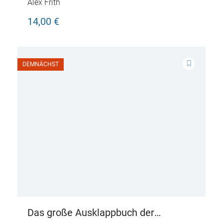
Dinosaurier
Alex Frith
14,00 €
DEMNÄCHST
Das große Ausklappbuch der