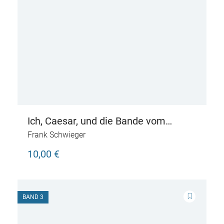
Ich, Caesar, und die Bande vom
Kapitol – Live aus dem alten Rom
Frank Schwieger
10,00 €
BAND 3