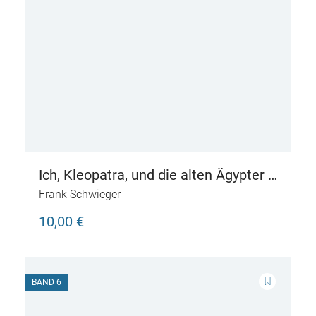
Ich, Kleopatra, und die alten Ägypter –
Live aus dem Land der Pyramiden
Frank Schwieger
10,00 €
BAND 6