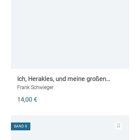
Ich, Herakles, und meine großen
Heldentaten – Live aus dem alten
Frank Schwieger
Griechenland
14,00 €
BAND 8