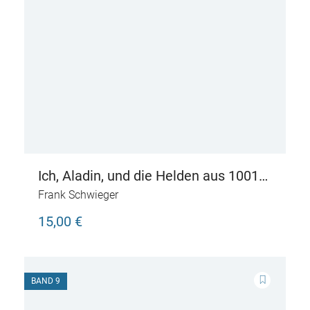
Ich, Aladin, und die Helden aus 1001
Nacht – Live aus dem Orient
Frank Schwieger
15,00 €
BAND 9