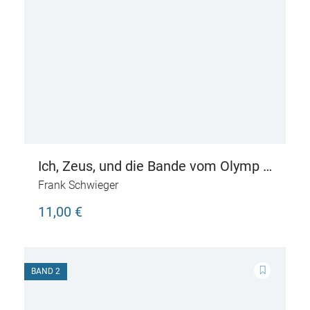
Ich, Zeus, und die Bande vom Olymp –
Götter und Helden erzählen
Frank Schwieger
griechische Sagen
11,00 €
BAND 2