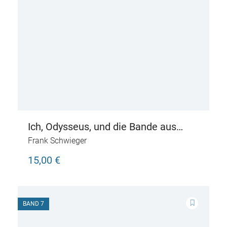
Ich, Odysseus, und die Bande aus
Troja – Live aus dem alten
Frank Schwieger
Griechenland
15,00 €
BAND 7