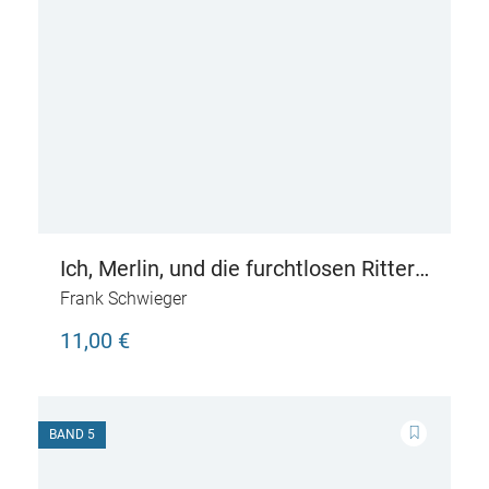
Ich, Merlin, und die furchtlosen Ritter
– Live aus dem sagenhaften
Frank Schwieger
Mittelalter
11,00 €
BAND 5