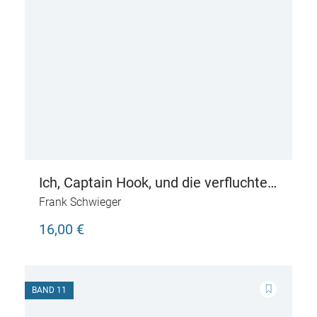
Ich, Captain Hook, und die verfluchte
Schatzinsel – Wilde Piraten erzählen
Frank Schwieger
16,00 €
BAND 11