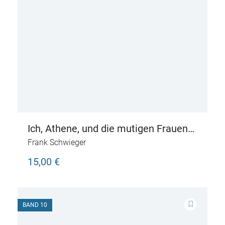
Ich, Athene, und die mutigen Frauen
aus Olympia – Live aus dem alten
Frank Schwieger
Griechenland
15,00 €
BAND 10