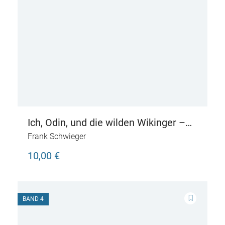
Ich, Odin, und die wilden Wikinger –
Götter und Helden erzählen nordische
Frank Schwieger
Sagen
10,00 €
BAND 4