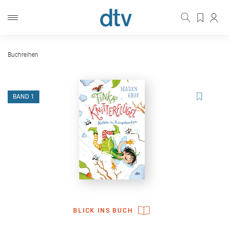
Buchreihen
BAND 1
BLICK INS BUCH