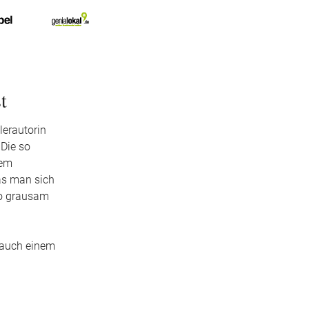
t
lerautorin
 Die so
dem
was man sich
 so grausam
n auch einem