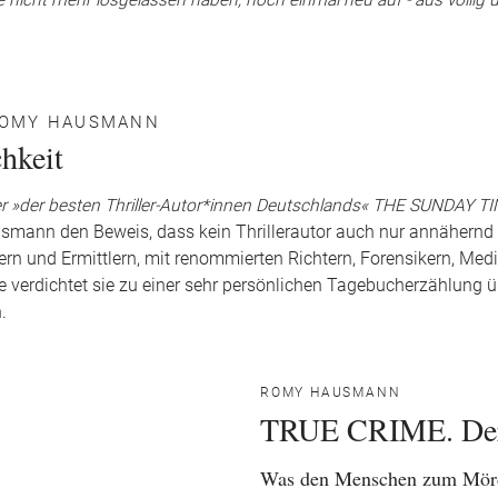
 sie nicht mehr losgelassen haben, noch einmal neu auf - aus völlig
 ROMY HAUSMANN
chkeit
r »der besten Thriller-Autor*innen Deutschlands« THE SUNDAY 
mann den Beweis, dass kein Thrillerautor auch nur annähernd s
n und Ermittlern, mit renommierten Richtern, Forensikern, Medi
 verdichtet sie zu einer sehr persönlichen Tagebucherzählung ü
n.
ROMY HAUSMANN
TRUE CRIME. Der 
Was den Menschen zum Mör