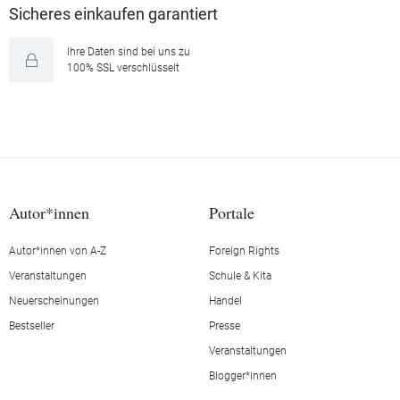
Sicheres einkaufen garantiert
Ihre Daten sind bei uns zu
100% SSL verschlüsselt
Autor*innen
Portale
Autor*innen von A-Z
Foreign Rights
Veranstaltungen
Schule & Kita
Neuerscheinungen
Handel
Bestseller
Presse
Veranstaltungen
Blogger*innen