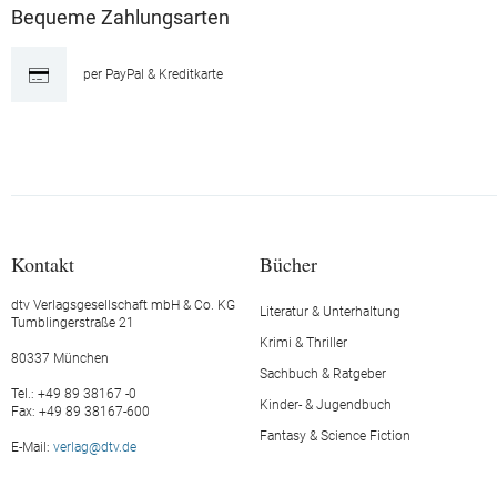
Bequeme Zahlungsarten
per PayPal & Kreditkarte
Kontakt
Bücher
dtv Verlagsgesellschaft mbH & Co. KG
Literatur & Unterhaltung
Tumblingerstraße 21
Krimi & Thriller
80337 München
Sachbuch & Ratgeber
Tel.: +49 89 38167 -0
Kinder- & Jugendbuch
Fax: +49 89 38167-600
Fantasy & Science Fiction
E-Mail:
verlag@dtv.de