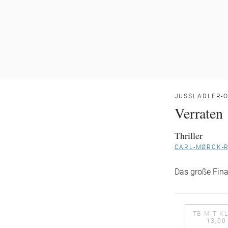
JUSSI ADLER-
Verraten
Thriller
CARL-MØRCK-R
Das große Final
TB MIT K
13,00