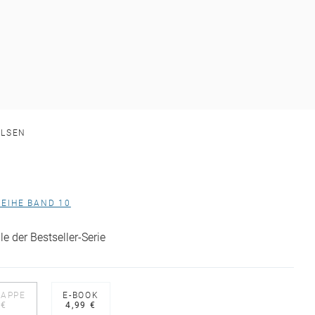
OLSEN
EIHE BAND 10
e der Bestseller-Serie
LAPPE
E-BOOK
 €
4,99 €