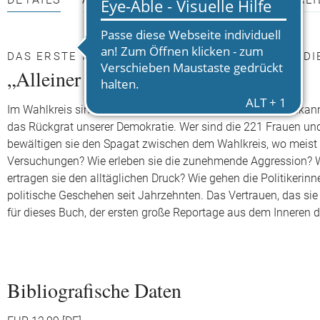
DETAILS
AUTOR*INNEN
PRESSEMATERIALI
DAS ERSTE INTIME PORTRÄT DER MENSCHEN, DI
„Alleiner kannst du gar nicht sein“
Im Wahlkreis sind sie die Könige, in Berlin oft nur wenig be
das Rückgrat unserer Demokratie. Wer sind die 221 Frauen und
bewältigen sie den Spagat zwischen dem Wahlkreis, wo meist d
Versuchungen? Wie erleben sie die zunehmende Aggression? W
ertragen sie den alltäglichen Druck? Wie gehen die Politikeri
politische Geschehen seit Jahrzehnten. Das Vertrauen, das si
für dieses Buch, der ersten große Reportage aus dem Inneren 
Bibliografische Daten