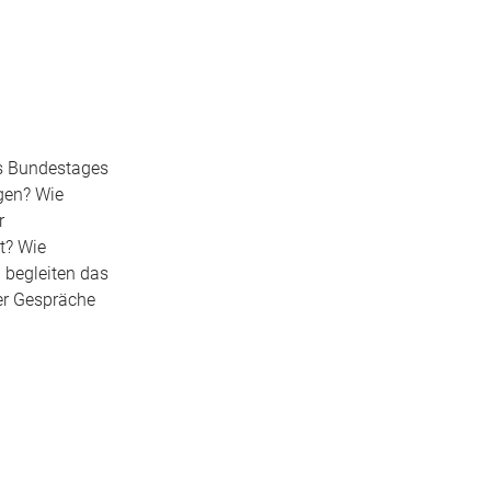
es Bundestages
gen? Wie
r
t? Wie
 begleiten das
der Gespräche