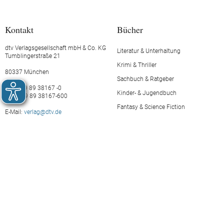
Kontakt
Bücher
dtv Verlagsgesellschaft mbH & Co. KG
Literatur & Unterhaltung
Tumblingerstraße 21
Krimi & Thriller
80337 München
Sachbuch & Ratgeber
Tel.: +49 89 38167 -0
Kinder- & Jugendbuch
Fax: +49 89 38167-600
Fantasy & Science Fiction
E-Mail:
verlag@dtv.de