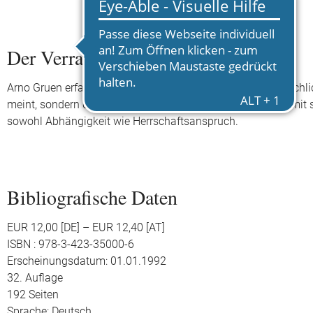
Der Verrat am Selbst
Arno Gruen erfasst hier eine Grunddimension des mitmenschlic
meint, sondern die volle Übereinstimmung des Menschen mit se
sowohl Abhängigkeit wie Herrschaftsanspruch.
Bibliografische Daten
EUR 12,00 [DE] – EUR 12,40 [AT]
ISBN : 978-3-423-35000-6
Erscheinungsdatum: 01.01.1992
32. Auflage
192 Seiten
Sprache: Deutsch