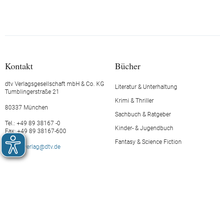
Kontakt
Bücher
dtv Verlagsgesellschaft mbH & Co. KG
Literatur & Unterhaltung
Tumblingerstraße 21
Krimi & Thriller
80337 München
Sachbuch & Ratgeber
Tel.: +49 89 38167 -0
Kinder- & Jugendbuch
Fax: +49 89 38167-600
Fantasy & Science Fiction
E-Mail:
verlag@dtv.de