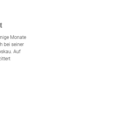
t
enige Monate
h bei seiner
oskau. Auf
ittert