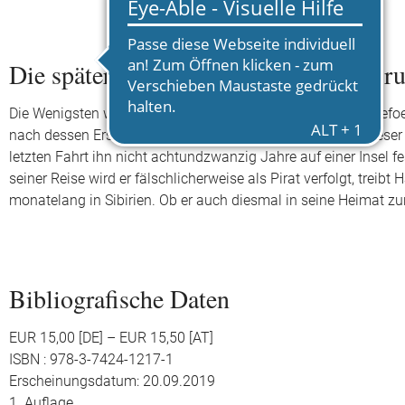
Die späteren Fahrten des Robinson Cru
Die Wenigsten wissen wohl, dass der Schriftsteller Daniel 
nach dessen Erscheinen eine Fortsetzung folgen ließ. In dieser 
letzten Fahrt ihn nicht achtundzwanzig Jahre auf einer Insel 
seiner Reise wird er fälschlicherweise als Pirat verfolgt, treib
monatelang in Sibirien. Ob er auch diesmal in seine Heimat z
Bibliografische Daten
EUR 15,00 [DE] – EUR 15,50 [AT]
ISBN : 978-3-7424-1217-1
Erscheinungsdatum: 20.09.2019
1. Auflage