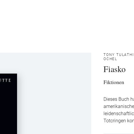
TONY TULATH
OCHEL
Fiasko
Fiktionen
Dieses Buch ha
amerikanischen
leidenschaftli
Totcringen kom