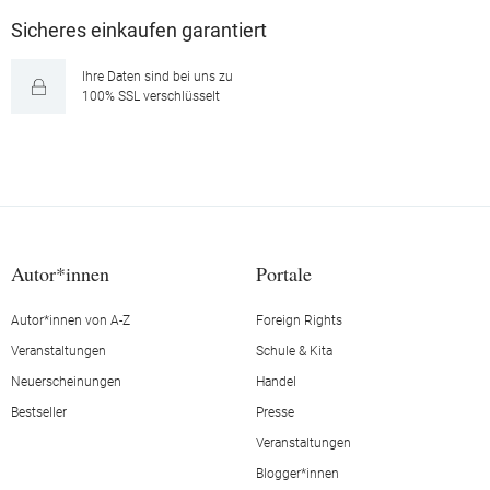
Sicheres einkaufen garantiert
Ihre Daten sind bei uns zu
100% SSL verschlüsselt
Autor*innen
Portale
Autor*innen von A-Z
Foreign Rights
Veranstaltungen
Schule & Kita
Neuerscheinungen
Handel
Bestseller
Presse
Veranstaltungen
Blogger*innen