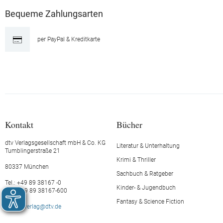
Bequeme Zahlungsarten
per PayPal & Kreditkarte
Kontakt
Bücher
dtv Verlagsgesellschaft mbH & Co. KG
Literatur & Unterhaltung
Tumblingerstraße 21
Krimi & Thriller
80337 München
Sachbuch & Ratgeber
Tel.: +49 89 38167 -0
Kinder- & Jugendbuch
Fax: +49 89 38167-600
Fantasy & Science Fiction
E-Mail:
verlag@dtv.de