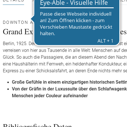
DETAILS
AUTOR*INNEN
PRESSEMATERIALI
DOWNTON ABBEY AUF DER SCHIENE
Grand Express – Nachtzug in ein neue
Berlin, 1925. Der Anhalter Bahnhof am Askanischen Platz ist e
verreisen von hier aus Tausende in alle Welt: Menschen auf 
Glück. So auch die Passagiere, die an diesem Abend den Nachtzu
eine Haushälterin mit Fernweh, ein heldenhafter Kondukteur, ei
Express zu einer Schicksalsfahrt, an deren Ende nichts mehr se
Große Gefühle in einem einzigartigen historischen Sett
Von der Gräfin in der Luxussuite über den Schlafwagenk
Menschen jeder Couleur aufeinander
Bibliografische Daten