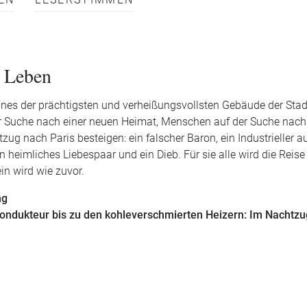
EN
LESERSTIMMEN
s Leben
ines der prächtigsten und verheißungsvollsten Gebäude der Stad
der Suche nach einer neuen Heimat, Menschen auf der Suche nac
g nach Paris besteigen: ein falscher Baron, ein Industrieller au
n heimliches Liebespaar und ein Dieb. Für sie alle wird die Reis
in wird wie zuvor.
ing
ondukteur bis zu den kohleverschmierten Heizern: Im Nachtzu