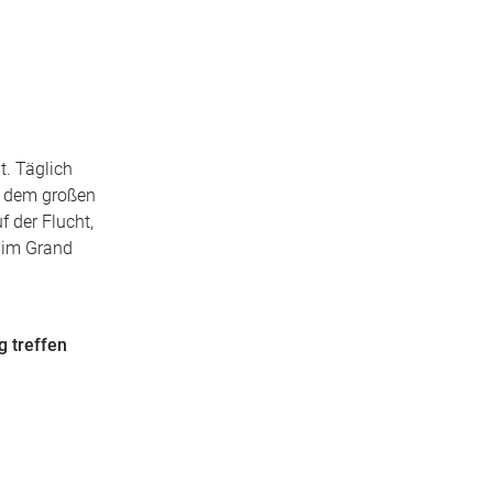
t. Täglich
h dem großen
f der Flucht,
e im Grand
g treffen