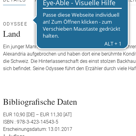
DETAILS
AUTOR*INNEN
PRESSEMATERIALI
ODYSSEE
Land
Ein junger Mann macht sich auf den Weg, um seinen Vorfahre
Alexandria aufgebrochen und haben dort eine berühmte Konditor
die Schweiz. Die Hinterlassenschaft des einst stolzen Backhau
sich befindet. Seine Odyssee führt den Erzähler durch viele H
Bibliografische Daten
EUR 10,90 [DE] – EUR 11,30 [AT]
ISBN : 978-3-423-14543-5
Erscheinungsdatum: 13.01.2017