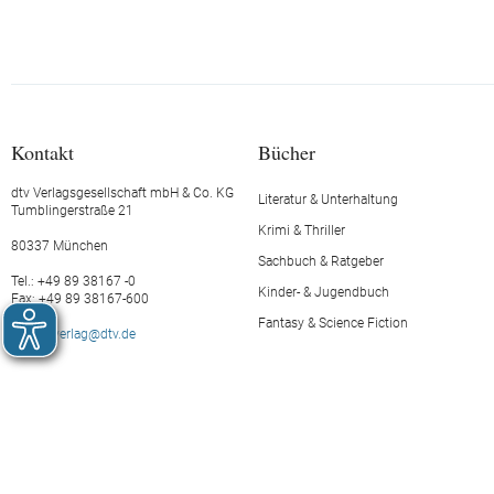
Kontakt
Bücher
dtv Verlagsgesellschaft mbH & Co. KG
Literatur & Unterhaltung
Tumblingerstraße 21
Krimi & Thriller
80337 München
Sachbuch & Ratgeber
Tel.: +49 89 38167 -0
Kinder- & Jugendbuch
Fax: +49 89 38167-600
Fantasy & Science Fiction
E-Mail:
verlag@dtv.de