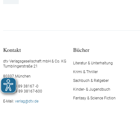
Kontakt
Bücher
dtv Verlagsgesellschaft mbH & Co. KG
Literatur & Unterhaltung
Tumblingerstraße 21
Krimi & Thriller
80337 München
Sachbuch & Ratgeber
Tel.: +49 89 38167 -0
Kinder- & Jugendbuch
Fax: +49 89 38167-600
Fantasy & Science Fiction
E-Mail:
verlag@dtv.de