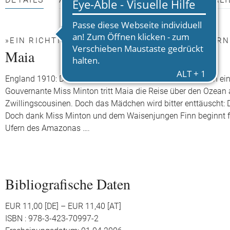
DETAILS
AUTOR*INNEN
PRESSEMATERIALI
»EIN RICHTIGER SCHMÖKER FÜR KINDER« STERN
Maia
England 1910: Die elternlose Maia erfährt, dass sie zu ihren 
Gouvernante Miss Minton tritt Maia die Reise über den Ozean an
Zwillingscousinen. Doch das Mädchen wird bitter enttäuscht: 
Doch dank Miss Minton und dem Waisenjungen Finn beginnt fü
Ufern des Amazonas ….
Bibliografische Daten
EUR 11,00 [DE] – EUR 11,40 [AT]
ISBN : 978-3-423-70997-2