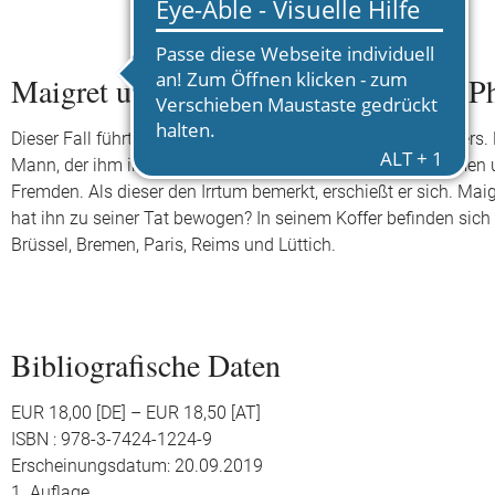
Maigret und der Gehängte von Saint-P
Dieser Fall führt Maigret in die Geburtsstadt seines Schöpfers. 
Mann, der ihm in einem Café aufgefallen ist, bis nach Bremen 
Fremden. Als dieser den Irrtum bemerkt, erschießt er sich. Maig
hat ihn zu seiner Tat bewogen? In seinem Koffer befinden sich n
Brüssel, Bremen, Paris, Reims und Lüttich.
Bibliografische Daten
EUR 18,00 [DE] – EUR 18,50 [AT]
ISBN : 978-3-7424-1224-9
Erscheinungsdatum: 20.09.2019
1. Auflage