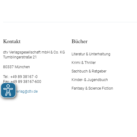
Kontakt
Bücher
dtv Verlagsgesellschaft mbH & Co. KG
Literatur & Unterhaltung
Tumblingerstraße 21
Krimi & Thriller
80337 München
Sachbuch & Ratgeber
Tel.: +49 89 38167 -0
Kinder- & Jugendbuch
Fax: +49 89 38167-600
Fantasy & Science Fiction
E-Mail:
verlag@dtv.de