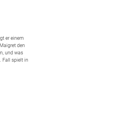
lgt er einem
 Maigret den
nn, und was
Fall spielt in